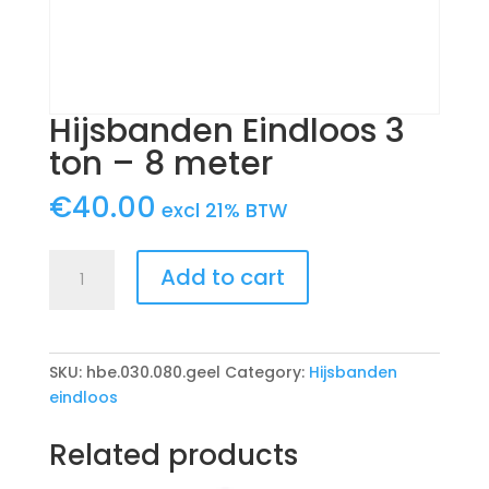
Hijsbanden Eindloos 3
ton – 8 meter
€
40.00
excl 21% BTW
Hijsbanden
Add to cart
Eindloos
3
ton
-
SKU:
hbe.030.080.geel
Category:
Hijsbanden
8
eindloos
meter
quantity
Related products