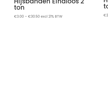
Hijsbanden Eindloos 2
t
ton
€
€
3.00
–
€
30.50
excl 21% BTW