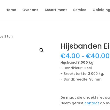
Home
Over ons
Assortiment
Service
Opleidin
os 3 ton
Hijsbanden Ei
€
4.00
€
40.00
–
Hijsband 3.000 kg
– Bandkleur: Geel
– Breeksterkte: 3.000 kg.
– Bandbreedte: 90 mm
De maat die u zoekt niet aan
Neem gerust
contact
op me