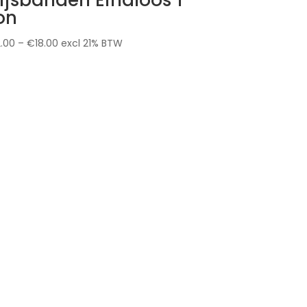
on
2.00
–
€
18.00
excl 21% BTW