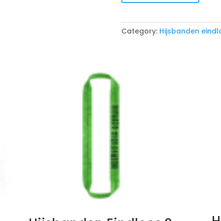
meter
quantity
Category:
Hijsbanden eindl
H