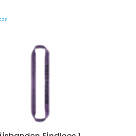
oos
ijsbanden Eindloos 1