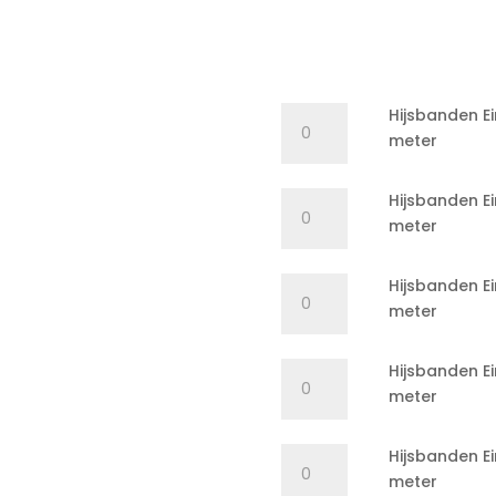
Hijsbanden
Hijsbanden Ei
Eindloos
meter
3
ton
Hijsbanden
Hijsbanden Ei
-
Eindloos
meter
8
3
meter
ton
Hijsbanden
Hijsbanden Ei
quantity
-
Eindloos
meter
6
3
meter
ton
Hijsbanden
Hijsbanden Ei
quantity
-
Eindloos
meter
5
3
meter
ton
Hijsbanden
Hijsbanden Ei
quantity
-
Eindloos
meter