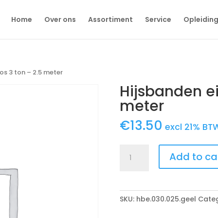
Home
Over ons
Assortiment
Service
Opleidin
os 3 ton – 2.5 meter
Hijsbanden ei
meter
€
13.50
excl 21% BT
Hijsbanden
Add to ca
eindloos
3
ton
-
SKU:
hbe.030.025.geel
Cate
2.5
meter