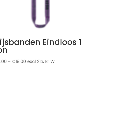
ijsbanden Eindloos 1
on
2.00
–
€
18.00
excl 21% BTW