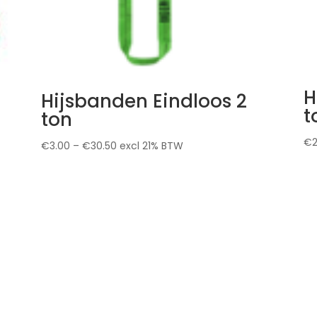
H
Hijsbanden Eindloos 2
t
ton
€
€
3.00
–
€
30.50
excl 21% BTW