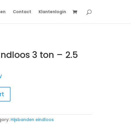
gen
Contact
Klantenlogin
ndloos 3 ton – 2.5
W
rt
gory:
Hijsbanden eindloos