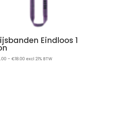
ijsbanden Eindloos 1
on
2.00
–
€
18.00
excl 21% BTW