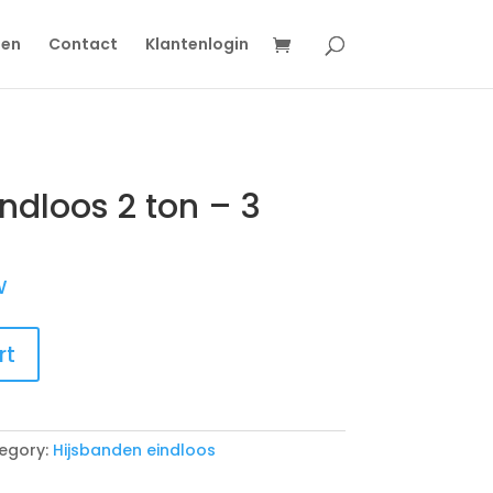
gen
Contact
Klantenlogin
ndloos 2 ton – 3
W
rt
egory:
Hijsbanden eindloos