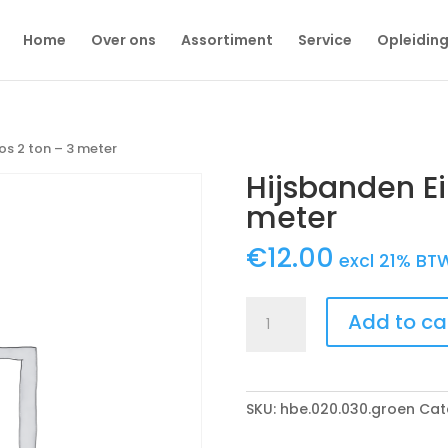
Home
Over ons
Assortiment
Service
Opleidin
os 2 ton – 3 meter
Hijsbanden Ei
meter
€
12.00
excl 21% BT
Hijsbanden
Add to ca
Eindloos
2
ton
-
SKU:
hbe.020.030.groen
Cat
3
meter