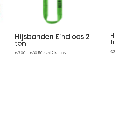
H
Hijsbanden Eindloos 2
t
ton
€
€
3.00
–
€
30.50
excl 21% BTW