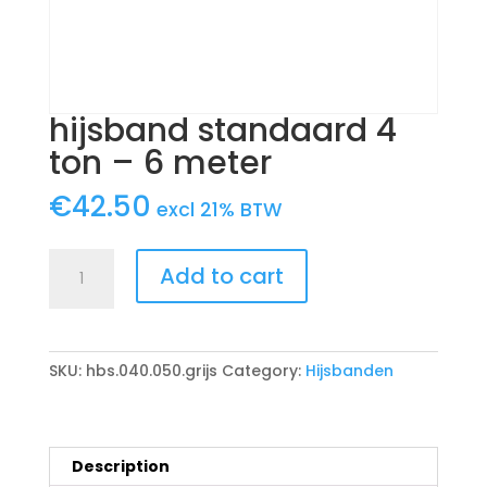
hijsband standaard 4
ton – 6 meter
€
42.50
excl 21% BTW
hijsband
Add to cart
standaard
4
ton
-
SKU:
hbs.040.050.grijs
Category:
Hijsbanden
6
meter
quantity
Description