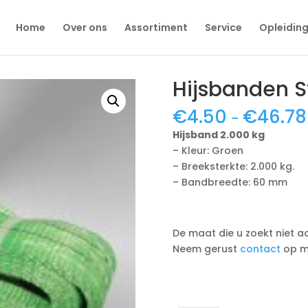
Home
Over ons
Assortiment
Service
Opleidin
Hijsbanden S
€
4.50
€
46.78
–
Hijsband 2.000 kg
– Kleur: Groen
– Breeksterkte: 2.000 kg.
– Bandbreedte: 60 mm
De maat die u zoekt niet aa
Neem gerust
contact
op me