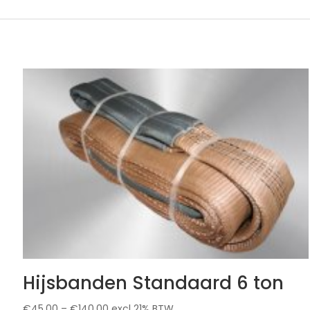
Hijsbanden Standaard 6 ton
€
45.00
–
€
140.00
excl 21% BTW