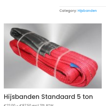
meter
quantity
Category:
Hijsbanden
Hijsbanden Standaard 5 ton
€
22.00
–
€
87.50
excl 21% BTW