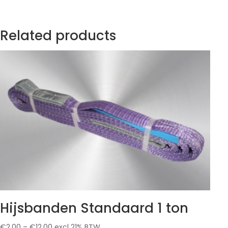
Related products
Hijsbanden Standaard 1 ton
€
2.00
–
€
12.00
excl 21% BTW