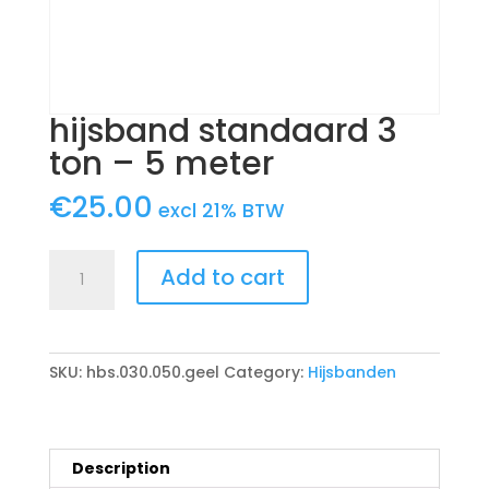
hijsband standaard 3
ton – 5 meter
€
25.00
excl 21% BTW
hijsband
Add to cart
standaard
3
ton
-
SKU:
hbs.030.050.geel
Category:
Hijsbanden
5
meter
quantity
Description