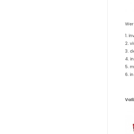
Wer
in
v
d
i
m
i
Val