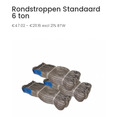
Rondstroppen Standaard
6 ton
€
47.02
–
€
211.16
excl 21% BTW