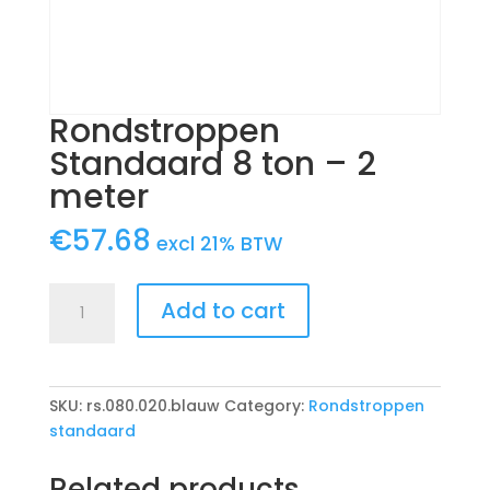
Rondstroppen
Standaard 8 ton – 2
meter
€
57.68
excl 21% BTW
Rondstroppen
Add to cart
Standaard
8
ton
-
SKU:
rs.080.020.blauw
Category:
Rondstroppen
2
standaard
meter
quantity
Related products