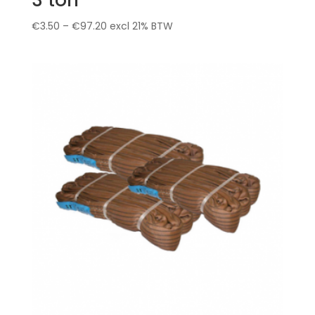
€
3.50
–
€
97.20
excl 21% BTW