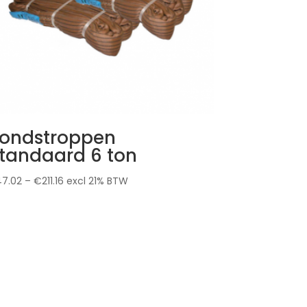
ondstroppen
tandaard 6 ton
47.02
–
€
211.16
excl 21% BTW