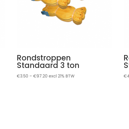
Rondstroppen
R
Standaard 3 ton
S
€
3.50
–
€
97.20
excl 21% BTW
€