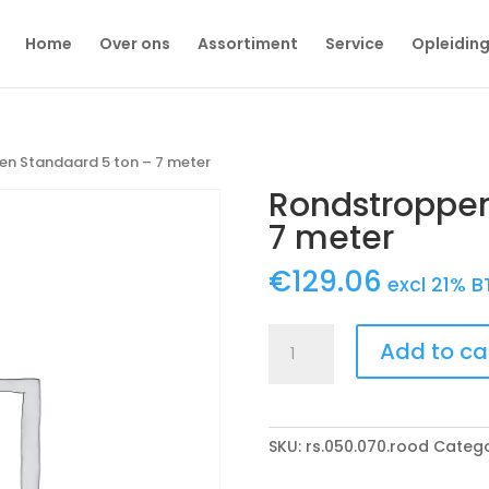
Home
Over ons
Assortiment
Service
Opleidin
en Standaard 5 ton – 7 meter
Rondstroppen
7 meter
€
129.06
excl 21% 
Rondstroppen
Add to ca
Standaard
5
ton
-
SKU:
rs.050.070.rood
Catego
7
meter