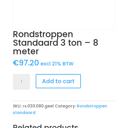
Rondstroppen
Standaard 3 ton – 8
meter
€
97.20
excl 21% BTW
Rondstroppen
Add to cart
Standaard
3
ton
-
SKU:
rs.030.080.geel
Category:
Rondstroppen
8
standaard
meter
quantity
Related products