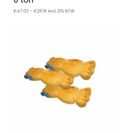
€
47.02
–
€
211.16
excl 21% BTW