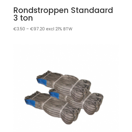
Rondstroppen Standaard
3 ton
€
3.50
–
€
97.20
excl 21% BTW