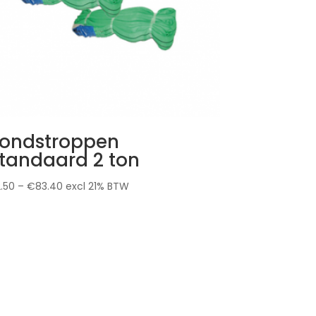
ondstroppen
tandaard 2 ton
2.50
–
€
83.40
excl 21% BTW