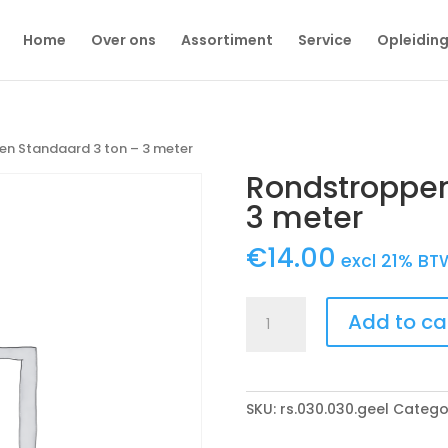
Home
Over ons
Assortiment
Service
Opleidin
en Standaard 3 ton – 3 meter
Rondstroppen
3 meter
€
14.00
excl 21% BT
Rondstroppen
Add to ca
Standaard
3
ton
-
SKU:
rs.030.030.geel
Catego
3
meter