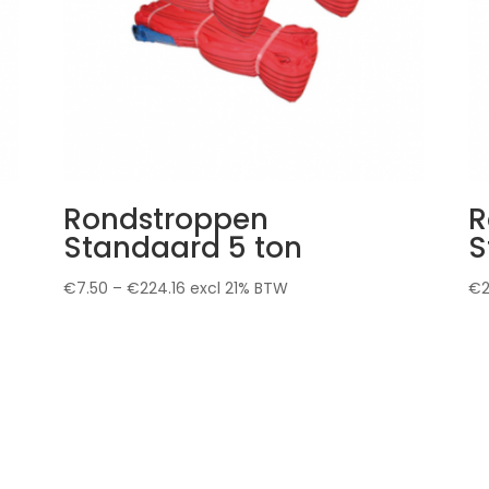
Rondstroppen
R
Standaard 5 ton
S
€
7.50
–
€
224.16
excl 21% BTW
€