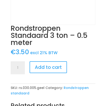
Rondstroppen
Standaard 3 ton – 0.5
meter
€
3.50
excl 21% BTW
Rondstroppen
Add to cart
Standaard
3
ton
-
SKU:
rs.030.005.geel
Category:
Rondstroppen
0.5
standaard
meter
quantity
Related products