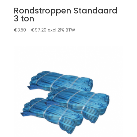
Rondstroppen Standaard
3 ton
€
3.50
–
€
97.20
excl 21% BTW