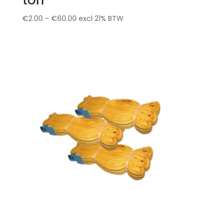
€
2.00
–
€
60.00
excl 21% BTW