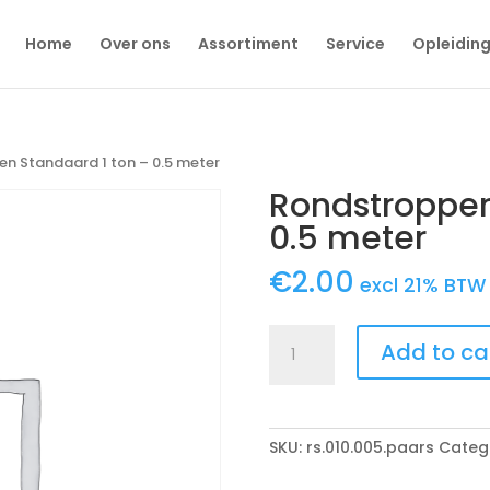
Home
Over ons
Assortiment
Service
Opleidin
n Standaard 1 ton – 0.5 meter
Rondstroppen
0.5 meter
€
2.00
excl 21% BTW
Rondstroppen
Add to ca
Standaard
1
ton
-
SKU:
rs.010.005.paars
Categ
0.5
meter