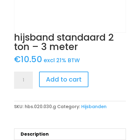
hijsband standaard 2
ton – 3 meter
€
10.50
excl 21% BTW
hijsband
Add to cart
standaard
2
ton
-
SKU:
hbs.020.030.g
Category:
Hijsbanden
3
meter
quantity
Description