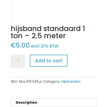
hijsband standaard 1
ton – 2.5 meter
€
5.00
excl 21% BTW
hijsband
Add to cart
standaard
1
ton
-
SKU:
hbs.010.025.p
Category:
Hijsbanden
2.5
meter
quantity
Description